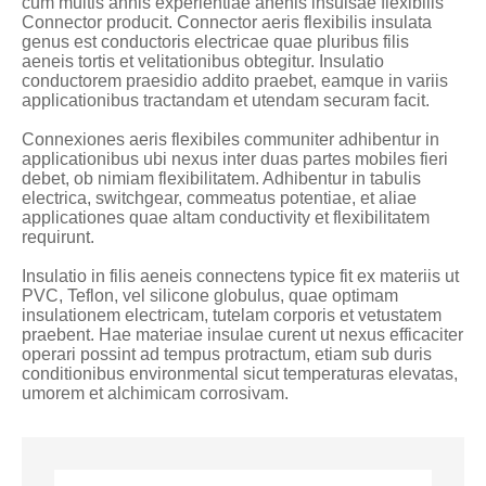
cum multis annis experientiae ahenis insulsae flexibilis
Connector producit. Connector aeris flexibilis insulata
genus est conductoris electricae quae pluribus filis
aeneis tortis et velitationibus obtegitur. Insulatio
conductorem praesidio addito praebet, eamque in variis
applicationibus tractandam et utendam securam facit.
Connexiones aeris flexibiles communiter adhibentur in
applicationibus ubi nexus inter duas partes mobiles fieri
debet, ob nimiam flexibilitatem. Adhibentur in tabulis
electrica, switchgear, commeatus potentiae, et aliae
applicationes quae altam conductivity et flexibilitatem
requirunt.
Insulatio in filis aeneis connectens typice fit ex materiis ut
PVC, Teflon, vel silicone globulus, quae optimam
insulationem electricam, tutelam corporis et vetustatem
praebent. Hae materiae insulae curent ut nexus efficaciter
operari possint ad tempus protractum, etiam sub duris
conditionibus environmental sicut temperaturas elevatas,
umorem et alchimicam corrosivam.