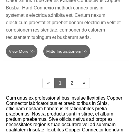
Calor Shrink Tube Series Parallel Conductivus Copper
Busbar Hard Connexio methodi connexionis in
systematis electrica adhibita est. Certum nexum
electricum praestat et praebet bonam electricum velit et
corrosionem resistentiae, componendo calorem
recusantem tubingum et busbarum aeris.
View More >>
Mitte Inquisitionem >>
«
1
2
»
Cum unus ex professionalibus Insulae flexibiles Copper
Connector fabricatoribus et praebitoribus in Sinis,
officinam nostram habemus et rationabiles pretia
praebemus. Nostra producta sunt in stirpe, et album
pretium praebemus. Sive officia nativus ad proprias
necessitates regionis tuae occurrere vel ad summam
qualitatem Insulae flexibiles Copper Connector tuendam