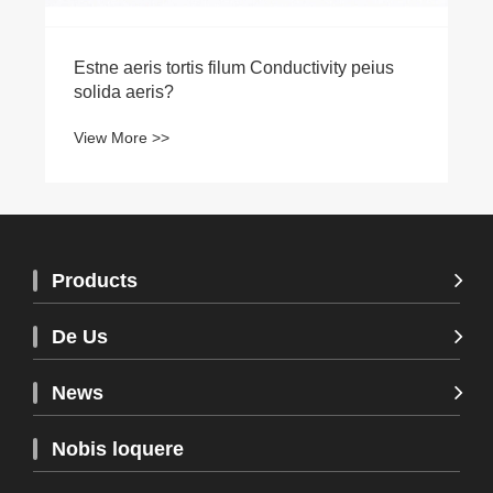
Estne aeris tortis filum Conductivity peius
solida aeris?
View More >>
Products
De Us
News
Nobis loquere