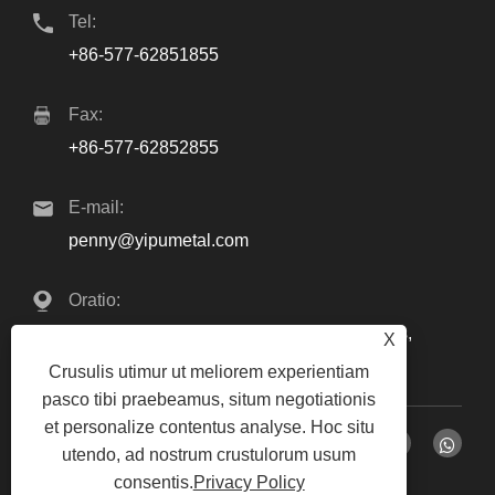
Tel:
+86-577-62851855
Fax:
+86-577-62852855
E-mail:
penny@yipumetal.com
Oratio:
Che Ao Industrial Zonam, Beibaixiang Urbs,
X
Yueqing, Zhejiang, China
Crusulis utimur ut meliorem experientiam
pasco tibi praebeamus, situm negotiationis
et personalize contentus analyse. Hoc situ
utendo, ad nostrum crustulorum usum
consentis.
Privacy Policy