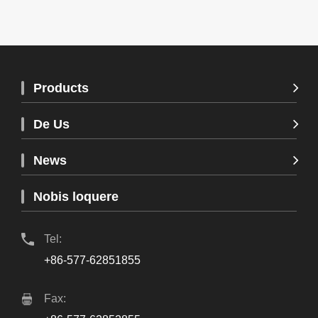
Products
De Us
News
Nobis loquere
Tel:
+86-577-62851855
Fax: