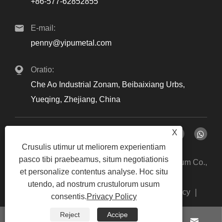
+86-577-62852855
E-mail:
penny@yipumetal.com
Oratio:
Che Ao Industrial Zonam, Beibaixiang Urbs,
Yueqing, Zhejiang, China
X
Crusulis utimur ut meliorem experientiam
pasco tibi praebeamus, situm negotiationis
Copyright © 2024 Zhejiang Yipu Metal Vestibulum Co.,
et personalize contentus analyse. Hoc situ
Ltd. All Rights Reserved.
utendo, ad nostrum crustulorum usum
Links
Sitemap
RSS
XML
Privacy Policy
|
|
|
|
|
consentis.
Privacy Policy
Reject
Accipe



