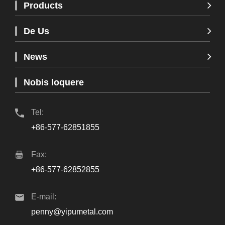
Products
De Us
News
Nobis loquere
Tel:
+86-577-62851855
Fax:
+86-577-62852855
E-mail:
penny@yipumetal.com