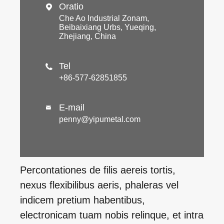
Oratio

Che Ao Industrial Zonam,
Beibaixiang Urbs, Yueqing,
Zhejiang, China
Tel

+86-577-62851855
E-mail

penny@yipumetal.com
Percontationes de filis aereis tortis,
nexus flexibilibus aeris, phaleras vel
indicem pretium habentibus,
electronicam tuam nobis relinque, et intra