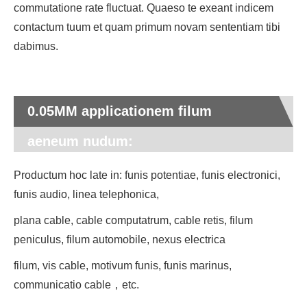
commutatione rate fluctuat. Quaeso te exeant indicem
contactum tuum et quam primum novam sententiam tibi
dabimus.
0.05MM applicationem filum
aeneum nudum:
Productum hoc late in: funis potentiae, funis electronici,
funis audio, linea telephonica,
plana cable, cable computatrum, cable retis, filum
peniculus, filum automobile, nexus electrica
filum, vis cable, motivum funis, funis marinus,
communicatio cable，etc.