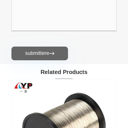
submittere

Related Products
Tin Coated cuprum filum
View More >>