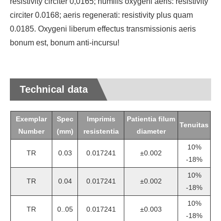
resistivity circiter 0,0165; humilis oxygeni aeris: resistivity
circiter 0.0168; aeris regenerati: resistivity plus quam
0.0185. Oxygeni liberum effectus transmissionis aeris
bonum est, bonum anti-incursu!
Technical data
Exemplar
Spec
Imprimis
Patientia filum
Tenuitas
Number
(mm)
resistentia
diameter
10%
TR
0.03
0.017241
±0.002
-18%
10%
TR
0.04
0.017241
±0.002
-18%
10%
TR
0..05
0.017241
±0.003
-18%