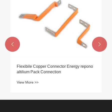
Cur Tinned Copper Braid flexibilia
Connector uti potest Impedimenta in altum
velocitate?
View More >>

