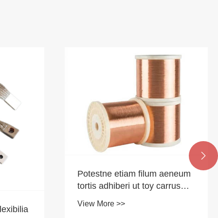

 aeneum
arrus
eniculus
Fila aeris Stranded