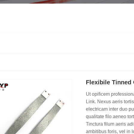
Flexibile Tinned
Ut opificem professiona
Link. Nexus aeris torti
electricam inter duo p
qualitate filo aeneo t
Tinctura filum aeris a
ambitibus foris, vel in 