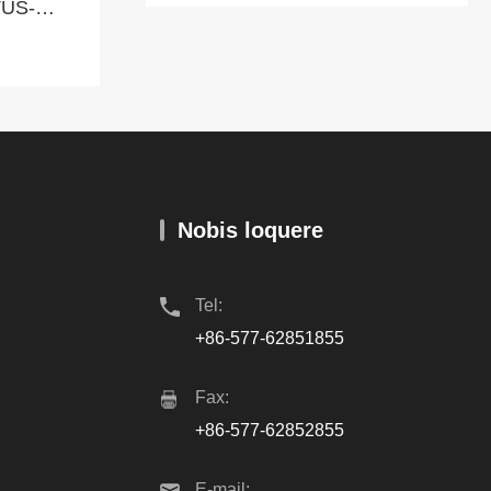
View More >>
Nobis loquere
Tel:
+86-577-62851855
Fax:
+86-577-62852855
E-mail: