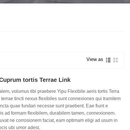
Nederlands
ภาษาไทย
Polski
한국어
Svenska
View as
magyar
 Cuprum tortis Terrae Link
Malay
lem, volumus tibi praebere Yipu Flexibile aeris tortis Terra
বাংলা ভাষার
s terrae tincti nexus flexibiles sunt connexiones qui tramitem
Dansk
uncta quae fundari necesse sunt praebent. Eae fiunt e
ortis ad formam flexibilem, durabilem tamen, connexionem.
Suomi
diuvat ne corrosionem faciat, eam optimam eligi ad usum in
locis ubi umor adest.