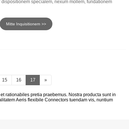
er dispositionem specialem, nexum mollem, fundationem
Euskal
Azərbaycan
Mitte Inquisitionem >>
Slovenský jazyk
Македонски
Lietuvos
Eesti Keel
15
16
17
»
Română
et rationabiles pretia praebemus. Nostra producta sunt in
Slovenski
alitatem Aeris flexibile Connectors tuendam vis, nuntium
मराठी
Srpski језик