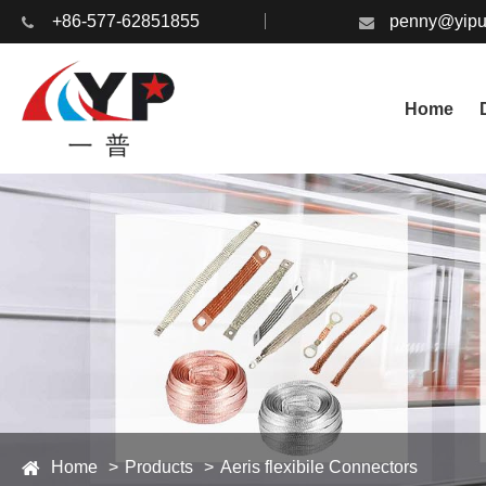
+86-577-62851855
penny@yipu
Home
Home
Products
Aeris flexibile Connectors