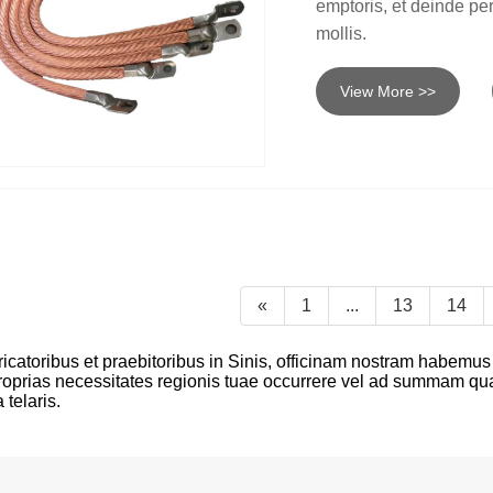
emptoris, et deinde p
mollis.
View More >>
«
1
...
13
14
icatoribus et praebitoribus in Sinis, officinam nostram habemus 
proprias necessitates regionis tuae occurrere vel ad summam qu
telaris.