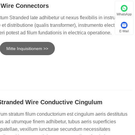
 Wire Connectors
Javanese
WhatsApp
um Stranded late adhibetur ut nexus flexibilis in instrumento
فارسی
 et distributione (qualis transformer), instrumento electronico
E-Mail
ri potest ad filum fundationis in electrica operatione.
தமிழ்
Mitte Inquisitionem >>
తెలుగు
नेपाली
Burmese
български
tranded Wire Conductive Cingulum
ລາວ
m stratum filum conductorium est cingulum aeris destitutus
Latine
s ad utrumque finem adhibetur, tubus aeris superficies
 patellae, vexillum iuncturae secundum necessitates
Қазақша