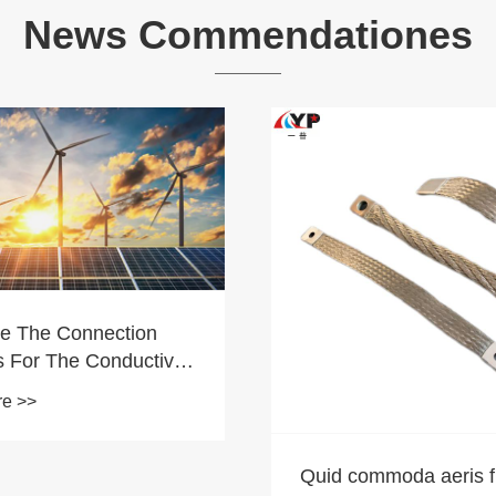
News Commendationes
Potestne etiam filum
tortis adhiberi ut toy c
semita semita quasi p
View More >>
moda aeris flexibilia
sulcus mons?