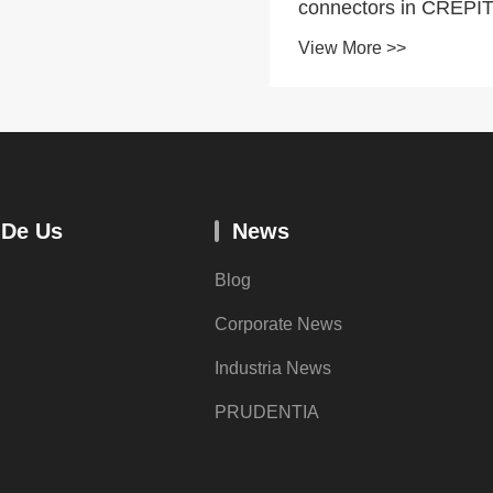
ors in CREPITUS-
onem electrica
re >>
nta?
De Us
News
Blog
Corporate News
Industria News
PRUDENTIA