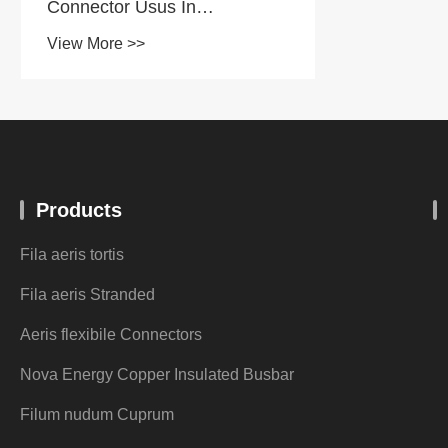
connect
probati
View Mo
adjume
Products
Fila aeris tortis
Fila aeris Stranded
Aeris flexibile Connectors
Nova Energy Copper Insulated Busbar
Filum nudum Cuprum