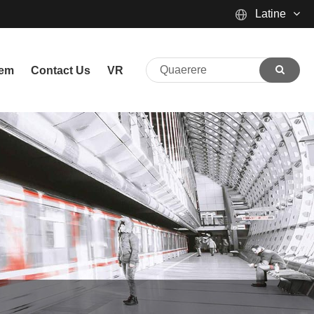
Latine
English
nem
Contact Us
VR
Español
Português
русский
Français
日本語
Deutsch
tiếng Việt
Italiano