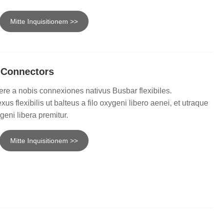
हिन्दी
Mitte Inquisitionem >>
Pilipino
Türkçe
Gaeilge
a Connectors
العربية
re a nobis connexiones nativus Busbar flexibiles.
 flexibilis ut balteus a filo oxygeni libero aenei, et utraque
Indonesia
geni libera premitur.
Norsk‎
Mitte Inquisitionem >>
تمل
český
ελληνικά
український