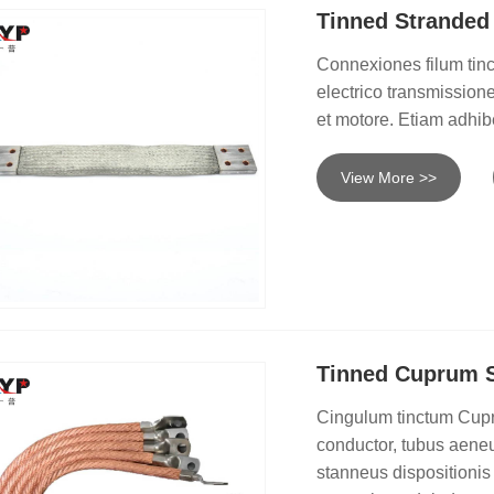
Tinned Stranded
Connexiones filum tinct
electrico transmissione
et motore. Etiam adhibe
View More >>
Tinned Cuprum S
Cingulum tinctum Cupru
conductor, tubus aeneu
stanneus dispositionis