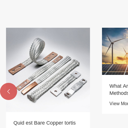
What Are The Connection

Methods For The Conductive
Copper Busbars of The Power
View More >>
Battery Module?
Quid com