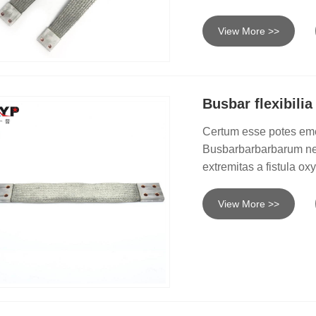
View More >>
Busbar flexibili
Certum esse potes eme
Busbarbarbarbarum nexus
extremitas a fistula oxy
View More >>