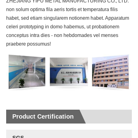
ZHEJIANG YIPU METAL MANUFACTURING CO., LTD.
non solum optima fila aeris tortis et temperatura filis
habet, sed etiam singularem notionem habet. Apparatum
celeri prototyping in domo habemus, ut probationem
conceptus intra dies - non hebdomades vel menses
praebere possumus!
Product Certification
SGS