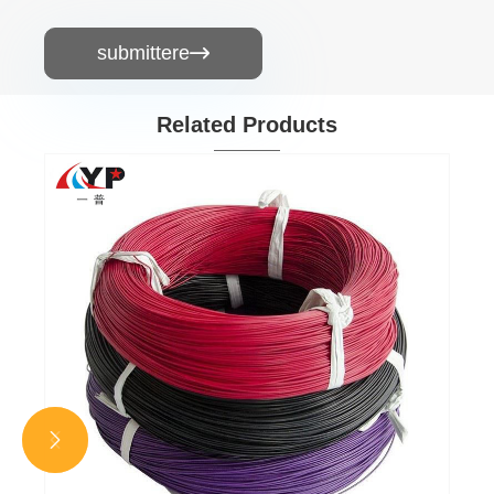
submittere

Related Products
Thermoplastic Flexibile Control Cable
View More >>

