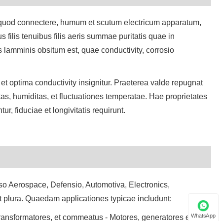
Javanese
t quod connectere, humum et scutum electricum apparatum,
filis tenuibus filis aeris summae puritatis quae in
فارسی
s lamminis obsitum est, quae conductivity, corrosio
தமிழ்
ne et optima conductivity insignitur. Praeterea valde repugnat
తెలుగు
tas, humiditas, et fluctuationes temperatae. Hae proprietates
नेपाली
, fiduciae et longivitatis requirunt.
Burmese
български
ລາວ
cluso Aerospace, Defensio, Automotiva, Electronics,
Latine
t plura. Quaedam applicationes typicae includunt:
Қазақша
WhatsApp
ransformatores, et commeatus - Motores, generatores et