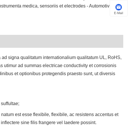
Instrumenta medica, sensoriis et electrodes - Automotiva
Euskal
E-Mail
Azərbaycan
Slovenský jazyk
Македонски
ata ad signa qualitatum internationalium qualitatum UL, RoHS,
Lietuvos
s utimur ad summas electricae conductivity et corrosionis
Eesti Keel
dinibus et optionibus protegendis praesto sunt, ut diversis
Română
Slovenski
suffultae;
मराठी
m natum est esse flexibile, flexibile, ac resistens accentus et
inflectere sine filis frangere vel laedere possint.
Srpski језик