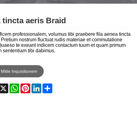
Nederlands
ภาษาไทย
a tincta aeris Braid
Polski
ficem professionalem, volumus tibi praebere fila aenea tincta
 Pretium nostrum fluctuat rudis materiae et commutatione
한국어
 Quaeso te exeant indicem contactum tuum et quam primum
 sententiam tibi dabimus.
Svenska
magyar
Mitte Inquisitionem
Malay
acebook
X
WhatsApp
Pinterest
LinkedIn
Share
বাংলা ভাষার
Dansk
Suomi