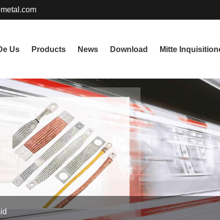
metal.com
De Us
Products
News
Download
Mitte Inquisitio
id