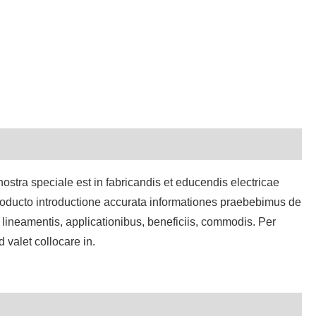
हिन्दी
Pilipino
Türkçe
Gaeilge
العربية
Indonesia
nostra speciale est in fabricandis et educendis electricae
Norsk‎
producto introductione accurata informationes praebebimus de
تمل
iis lineamentis, applicationibus, beneficiis, commodis. Per
 valet collocare in.
český
ελληνικά
український