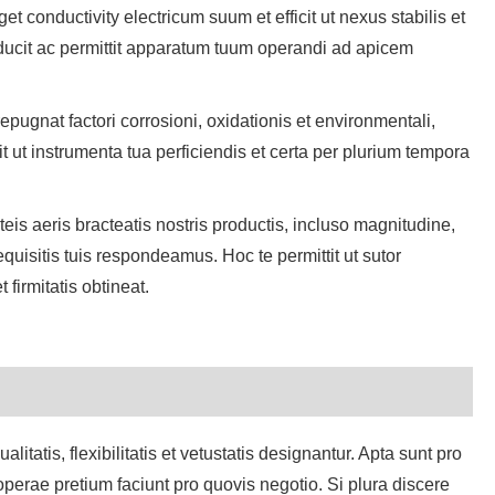
get conductivity electricum suum et efficit ut nexus stabilis et
ducit ac permittit apparatum tuum operandi ad apicem
epugnat factori corrosioni, oxidationis et environmentali,
 ut instrumenta tua perficiendis et certa per plurium tempora
is aeris bracteatis nostris productis, incluso magnitudine,
equisitis tuis respondeamus. Hoc te permittit ut sutor
firmitatis obtineat.
itatis, flexibilitatis et vetustatis designantur. Apta sunt pro
perae pretium faciunt pro quovis negotio. Si plura discere