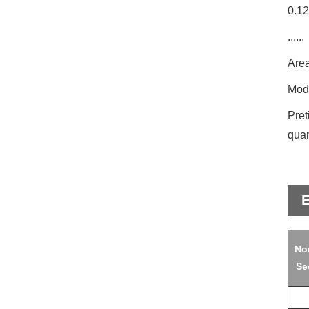
0.1
......
Area
Modi
Pret
qua
E
No
Se