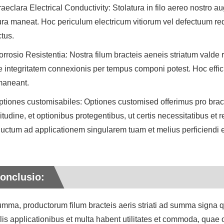
raeclara Electrical Conductivity: Stolatura in filo aereo nostro au
ra maneat. Hoc periculum electricum vitiorum vel defectuum re
ctus.
orrosio Resistentia: Nostra filum bracteis aeneis striatum valde r
 integritatem connexionis per tempus componi potest. Hoc efficit
maneant.
ptiones customisabiles: Optiones customised offerimus pro bracte
itudine, et optionibus protegentibus, ut certis necessitatibus et r
uctum ad applicationem singularem tuam et melius perficiendi et 
onclusio:
umma, productorum filum bracteis aeris striati ad summa signa qual
is applicationibus et multa habent utilitates et commoda, quae o