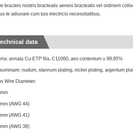
de bracteis nostris bracteatis aeneis bracteatis vel ordinem col
s te adiuvare cum tuis electricis necessitatibus.
echnical data
ria: annata Cu-ETP fila, C11000, aes contentum ≥ 99,95%
ummare: nudum, stannum plating, nickel plating, argentum pla
s Wire Diameter:
4mm
5mm (AWG 44)
7mm (AWG 41)
0mm (AWG 38)