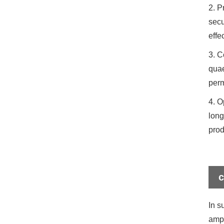
2. P
secu
effe
3. C
quae
per
4. O
long
prod
c
In s
ampl