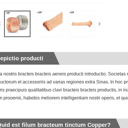
epictio producti
a nostris bracteis bracteis aeneis producti introductio. Societas 
uctorum et accessoriis ad varias regiones extra Sinas. In hoc 
ris praecipuis qualitatibus clavi bracteis bracteis productis, in 
m prooemii, habebis meliorem intelligentiam nostri operis, et quid
uid est filum bracteum tinctum Copper?