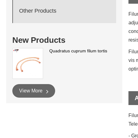
Other Products
Filu
adju
cond
New Products
resi
Quadratus cuprum filum tortis
Filu
vis 
opti
View More
A
Filu
Tele
- Gr