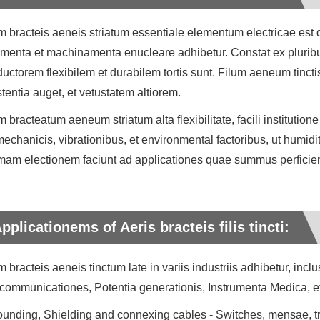
m bracteis aeneis striatum essentiale elementum electricae es
menta et machinamenta enucleare adhibetur. Constat ex pluribus 
uctorem flexibilem et durabilem tortis sunt. Filum aeneum tincti
stentia auget, et vetustatem altiorem.
m bracteatum aeneum striatum alta flexibilitate, facili institutio
mechanicis, vibrationibus, et environmental factoribus, ut humidi
mam electionem faciunt ad applicationes quae summus perficientur
pplicationems of Aeris bracteis filis tincti:
m bracteis aeneis tinctum late in variis industriis adhibetur, in
communicationes, Potentia generationis, Instrumenta Medica, e
ounding, Shielding and connexing cables - Switches, mensae, t