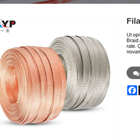
Fil
Ut opi
Braid.
rate.
novam
F