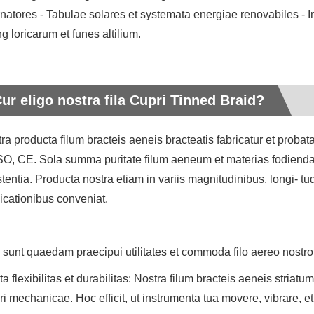
rnatores - Tabulae solares et systemata energiae renovabiles - 
ng loricarum et funes altilium.
ur eligo nostra fila Cupri Tinned Braid?
ra producta filum bracteis aeneis bracteatis fabricatur et prob
ISO, CE. Sola summa puritate filum aeneum et materias fodienda
stentia. Producta nostra etiam in variis magnitudinibus, longi- tu
icationibus conveniat.
a sunt quaedam praecipui utilitates et commoda filo aereo nostro 
lta flexibilitas et durabilitas: Nostra filum bracteis aeneis striatu
ri mechanicae. Hoc efficit, ut instrumenta tua movere, vibrare, et 