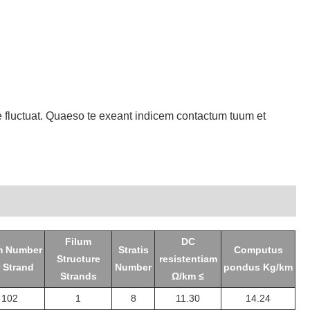
e fluctuat. Quaeso te exeant indicem contactum tuum et
Filum
DC
m Number
Stratis
Computus
Structure
resistentiam
 Strand
Number
pondus Kg/km
Strands
Ω/km ≤
102
1
8
11.30
14.24