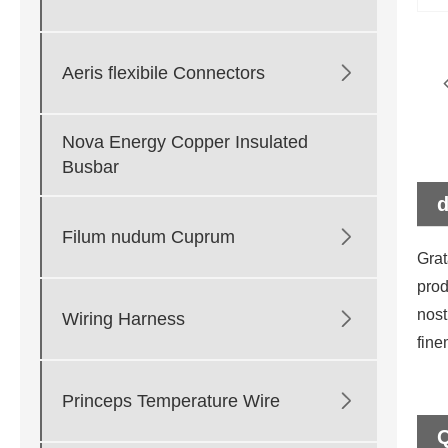

Aeris flexibile Connectors
Nova Energy Copper Insulated
Busbar
d

Filum nudum Cuprum
Grat
prod
nost

Wiring Harness
fine

Princeps Temperature Wire
Q