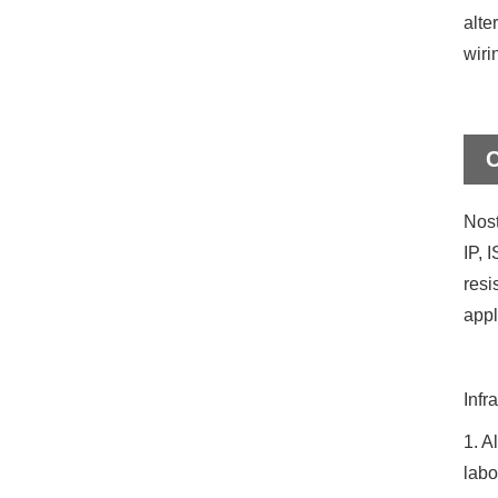
alte
wiri
C
Nost
IP, 
resi
appl
Infr
1. A
labo