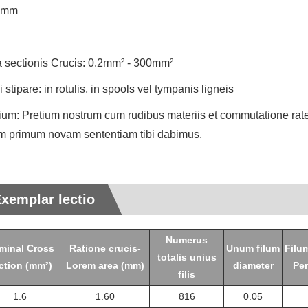
2mm
 sectionis Crucis: 0.2mm² - 300mm²
 stipare: in rotulis, in spools vel tympanis ligneis
ium: Pretium nostrum cum rudibus materiis et commutatione rat
m primum novam sententiam tibi dabimus.
xemplar lectio
Numerus
minal Cross
Ratione crucis-
Unum filum
Filu
totalis unius
ction (mm²)
Lorem area (mm)
diameter
Per
filis
1.6
1.60
816
0.05