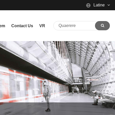
Latine
English
nem
Contact Us
VR
Español
Português
русский
Français
日本語
Deutsch
tiếng Việt
Italiano