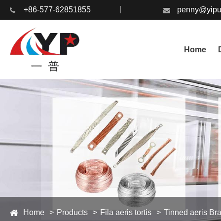
+86-577-62851855
penny@yipu
Home
Home
Products
Fila aeris tortis
Tinned aeris Bra